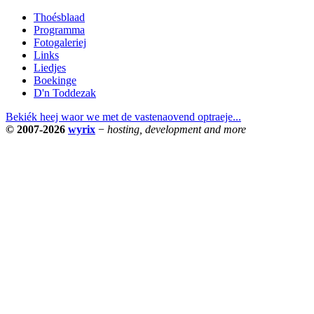
Thoésblaad
Programma
Fotogaleriej
Links
Liedjes
Boekinge
D'n Toddezak
Bekiék heej waor we met de vastenaovend optraeje...
© 2007-2026
wyrix
−
hosting, development and more