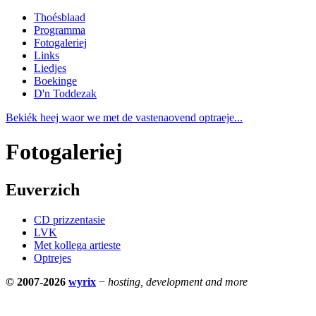
Thoésblaad
Programma
Fotogaleriej
Links
Liedjes
Boekinge
D'n Toddezak
Bekiék heej waor we met de vastenaovend optraeje...
Fotogaleriej
Euverzich
CD prizzentasie
LVK
Met kollega artieste
Optrejes
© 2007-2026
wyrix
−
hosting, development and more