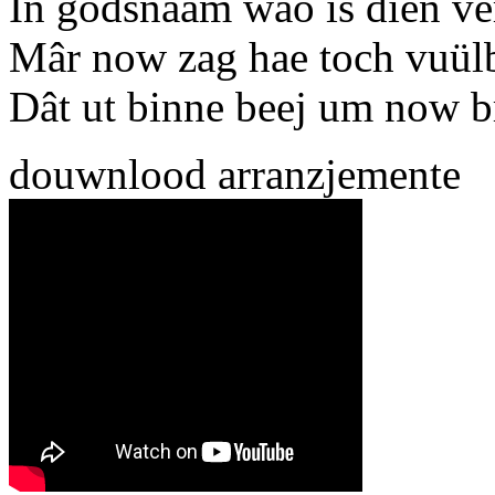
In godsnaam wao is dien ve
Mâr now zag hae toch vuül
Dât ut binne beej um now 
douwnlood arranzjemente