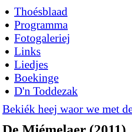
Thoésblaad
Programma
Fotogaleriej
Links
Liedjes
Boekinge
D'n Toddezak
Bekiék heej waor we met de
De Miémelaer (2011)