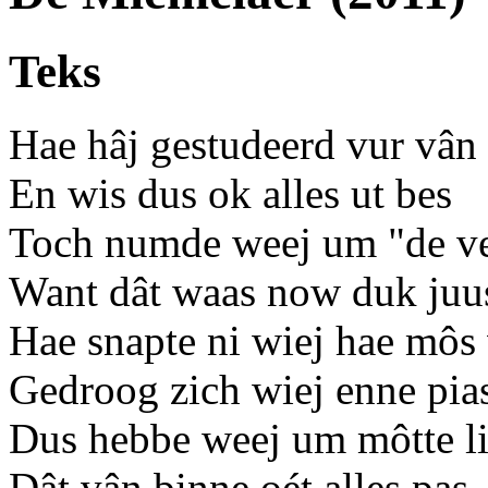
Teks
Hae hâj gestudeerd vur vân 
En wis dus ok alles ut bes
Toch numde weej um "de ve
Want dât waas now duk juu
Hae snapte ni wiej hae môs 
Gedroog zich wiej enne pia
Dus hebbe weej um môtte li
Dât vân binne oét alles pas