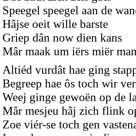
Speegel speegel aan de wa
Hâjse oeit wille barste
Griep dân now dien kans
Mâr maak um iërs miër ma
Altiéd vurdât hae ging stap
Begreep hae ôs toch wir ver
Weej ginge gewoën op de l
Mâr mesjeu hâj zich flink o
Zoe viér-se toch gen vaste