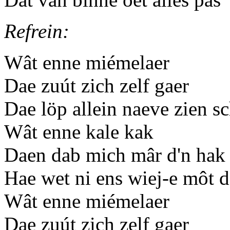
Refrein:
Wât enne miémelaer
Dae zuút zich zelf gaer
Dae löp allein naeve zien s
Wât enne kale kak
Daen dab mich mâr d'n hak
Hae wet ni ens wiej-e môt 
Wât enne miémelaer
Dae zuút zich zelf gaer