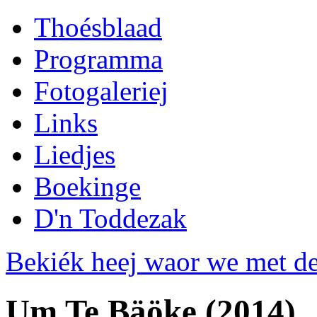
Thoésblaad
Programma
Fotogaleriej
Links
Liedjes
Boekinge
D'n Toddezak
Bekiék heej waor we met de
Um Te Bäöke (2014)