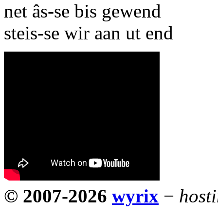
net âs-se bis gewend
steis-se wir aan ut end
© 2007-2026
wyrix
−
host