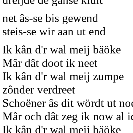
net âs-se bis gewend
steis-se wir aan ut end
Ik kân d'r wal meij bäöke
Mâr dât doot ik neet
Ik kân d'r wal meij zumpe
zônder verdreet
Schoëner âs dit wördt ut no
Mâr och dât zeg ik now al i
Ik kân d'r wal meij bäöke